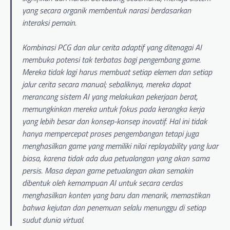
yang secara organik membentuk narasi berdasarkan
interaksi pemain.
Kombinasi PCG dan alur cerita adaptif yang ditenagai AI
membuka potensi tak terbatas bagi pengembang game.
Mereka tidak lagi harus membuat setiap elemen dan setiap
jalur cerita secara manual; sebaliknya, mereka dapat
merancang sistem AI yang melakukan pekerjaan berat,
memungkinkan mereka untuk fokus pada kerangka kerja
yang lebih besar dan konsep-konsep inovatif. Hal ini tidak
hanya mempercepat proses pengembangan tetapi juga
menghasilkan game yang memiliki nilai replayability yang luar
biasa, karena tidak ada dua petualangan yang akan sama
persis. Masa depan game petualangan akan semakin
dibentuk oleh kemampuan AI untuk secara cerdas
menghasilkan konten yang baru dan menarik, memastikan
bahwa kejutan dan penemuan selalu menunggu di setiap
sudut dunia virtual.