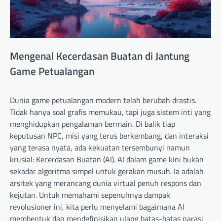
Mengenal Kecerdasan Buatan di Jantung
Game Petualangan
Dunia game petualangan modern telah berubah drastis.
Tidak hanya soal grafis memukau, tapi juga sistem inti yang
menghidupkan pengalaman bermain. Di balik tiap
keputusan NPC, misi yang terus berkembang, dan interaksi
yang terasa nyata, ada kekuatan tersembunyi namun
krusial: Kecerdasan Buatan (AI). AI dalam game kini bukan
sekadar algoritma simpel untuk gerakan musuh. Ia adalah
arsitek yang merancang dunia virtual penuh respons dan
kejutan. Untuk memahami sepenuhnya dampak
revolusioner ini, kita perlu menyelami bagaimana AI
membentuk dan mendefinisikan ulang batas-batas narasi