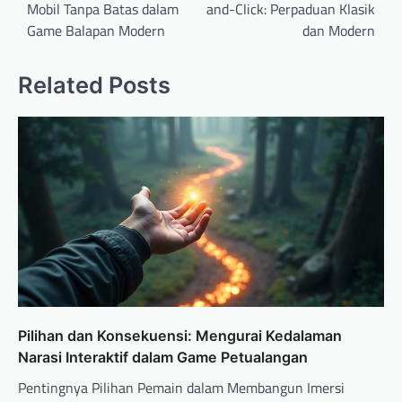
Mobil Tanpa Batas dalam
and-Click: Perpaduan Klasik
s
Game Balapan Modern
dan Modern
t
n
Related Posts
a
v
i
g
a
t
i
o
n
Pilihan dan Konsekuensi: Mengurai Kedalaman
Narasi Interaktif dalam Game Petualangan
Pentingnya Pilihan Pemain dalam Membangun Imersi