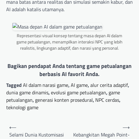
mana batas antara realitas dan simulasi semakin kabur, dan
AI adalah katalis utamanya.
Representasi visual konsep tentang masa depan AI dalam
game petualangan, menampilkan interaksi NPC yang lebih
realistis, lingkungan adaptif, dan narasi yang personal.
Bagikan pendapat Anda tentang game petualangan
berbasis AI favorit Anda.
Tagged
AI dalam narasi game
,
AI game
,
alur cerita adaptif
,
dunia game dinamis
,
evolusi game petualangan
,
game
petualangan
,
generasi konten prosedural
,
NPC cerdas
,
teknologi game
P
⟵
⟶
o
Selami Dunia Kustomisasi
Kebangkitan Megah Point-