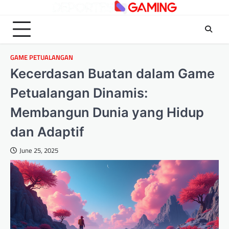
Skip
to
content
GAME PETUALANGAN
Kecerdasan Buatan dalam Game
Petualangan Dinamis:
Membangun Dunia yang Hidup
dan Adaptif
June 25, 2025