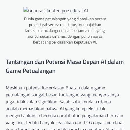
Dunia game petualangan yang dihasilkan secara
prosedural secara real-time, menunjukkan
lanskap baru, dungeon, dan penanda misi yang
muncul secara dinamis, dengan pohon narasi
bercabang berdasarkan keputusan AI.
Tantangan dan Potensi Masa Depan AI dalam
Game Petualangan
Meskipun potensi Kecerdasan Buatan dalam game
petualangan sangat besar, tantangan yang menyertainya
juga tidak kalah signifikan. Salah satu kendala utama
adalah memastikan bahwa AI yang kompleks tidak
mengorbankan koherensi naratif atau pengalaman bermain
yang adil. Terlalu banyak keacakan dari PCG dapat membuat
dunia terasa hampa atau tidak berarti, sementara AI naratif