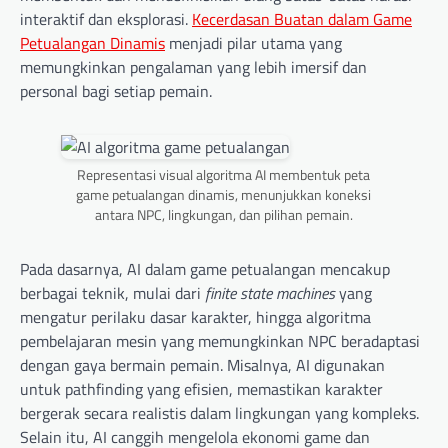
interaktif dan eksplorasi.
Kecerdasan Buatan dalam Game
Petualangan Dinamis
menjadi pilar utama yang
memungkinkan pengalaman yang lebih imersif dan
personal bagi setiap pemain.
Representasi visual algoritma AI membentuk peta
game petualangan dinamis, menunjukkan koneksi
antara NPC, lingkungan, dan pilihan pemain.
Pada dasarnya, AI dalam game petualangan mencakup
berbagai teknik, mulai dari
finite state machines
yang
mengatur perilaku dasar karakter, hingga algoritma
pembelajaran mesin yang memungkinkan NPC beradaptasi
dengan gaya bermain pemain. Misalnya, AI digunakan
untuk pathfinding yang efisien, memastikan karakter
bergerak secara realistis dalam lingkungan yang kompleks.
Selain itu, AI canggih mengelola ekonomi game dan