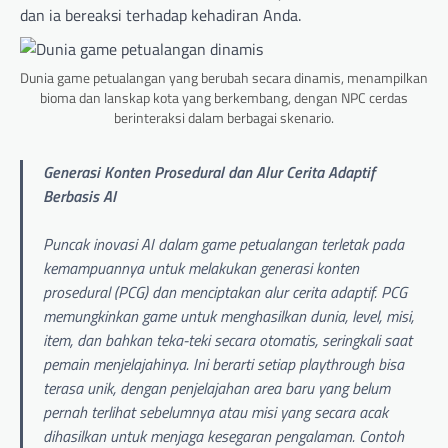
dan ia bereaksi terhadap kehadiran Anda.
Dunia game petualangan yang berubah secara dinamis, menampilkan
bioma dan lanskap kota yang berkembang, dengan NPC cerdas
berinteraksi dalam berbagai skenario.
Generasi Konten Prosedural dan Alur Cerita Adaptif
Berbasis AI
Puncak inovasi AI dalam game petualangan terletak pada
kemampuannya untuk melakukan generasi konten
prosedural (PCG) dan menciptakan alur cerita adaptif. PCG
memungkinkan game untuk menghasilkan dunia, level, misi,
item, dan bahkan teka-teki secara otomatis, seringkali saat
pemain menjelajahinya. Ini berarti setiap playthrough bisa
terasa unik, dengan penjelajahan area baru yang belum
pernah terlihat sebelumnya atau misi yang secara acak
dihasilkan untuk menjaga kesegaran pengalaman. Contoh