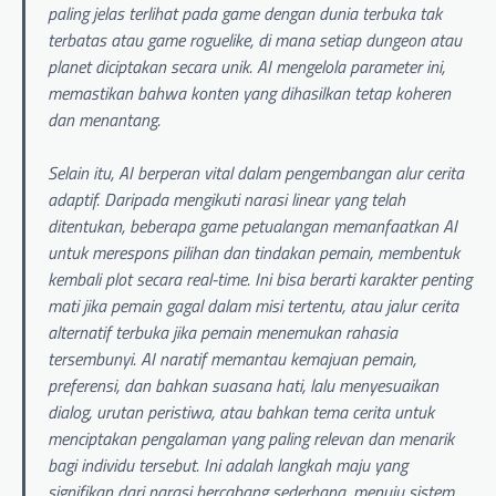
paling jelas terlihat pada game dengan dunia terbuka tak
terbatas atau game roguelike, di mana setiap dungeon atau
planet diciptakan secara unik. AI mengelola parameter ini,
memastikan bahwa konten yang dihasilkan tetap koheren
dan menantang.
Selain itu, AI berperan vital dalam pengembangan alur cerita
adaptif. Daripada mengikuti narasi linear yang telah
ditentukan, beberapa game petualangan memanfaatkan AI
untuk merespons pilihan dan tindakan pemain, membentuk
kembali plot secara real-time. Ini bisa berarti karakter penting
mati jika pemain gagal dalam misi tertentu, atau jalur cerita
alternatif terbuka jika pemain menemukan rahasia
tersembunyi. AI naratif memantau kemajuan pemain,
preferensi, dan bahkan suasana hati, lalu menyesuaikan
dialog, urutan peristiwa, atau bahkan tema cerita untuk
menciptakan pengalaman yang paling relevan dan menarik
bagi individu tersebut. Ini adalah langkah maju yang
signifikan dari narasi bercabang sederhana, menuju sistem