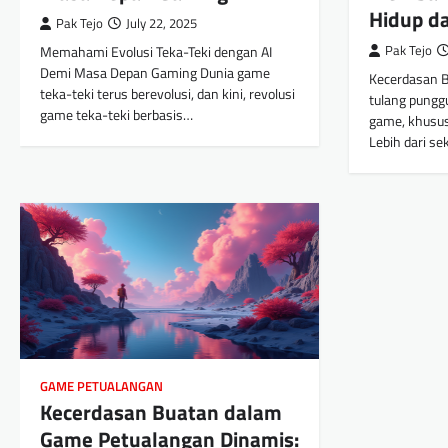
Hidup da
Pak Tejo
July 22, 2025
Memahami Evolusi Teka-Teki dengan AI
Pak Tejo
Demi Masa Depan Gaming Dunia game
Kecerdasan B
teka-teki terus berevolusi, dan kini, revolusi
tulang pungg
game teka-teki berbasis…
game, khusus
Lebih dari s
GAME PETUALANGAN
Kecerdasan Buatan dalam
Game Petualangan Dinamis: