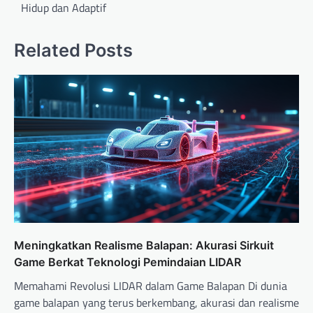
t
Hidup dan Adaptif
n
a
Related Posts
v
i
g
a
t
i
o
n
Meningkatkan Realisme Balapan: Akurasi Sirkuit
Game Berkat Teknologi Pemindaian LIDAR
Memahami Revolusi LIDAR dalam Game Balapan Di dunia
game balapan yang terus berkembang, akurasi dan realisme