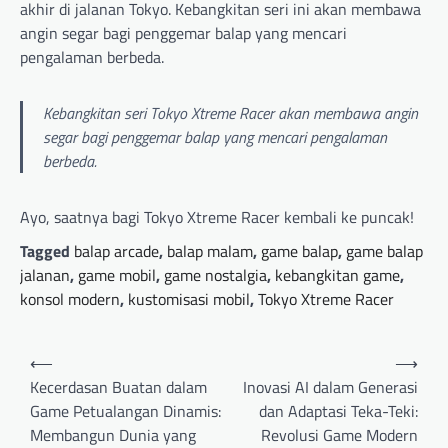
akhir di jalanan Tokyo. Kebangkitan seri ini akan membawa
angin segar bagi penggemar balap yang mencari
pengalaman berbeda.
Kebangkitan seri Tokyo Xtreme Racer akan membawa angin
segar bagi penggemar balap yang mencari pengalaman
berbeda.
Ayo, saatnya bagi Tokyo Xtreme Racer kembali ke puncak!
Tagged
balap arcade
,
balap malam
,
game balap
,
game balap
jalanan
,
game mobil
,
game nostalgia
,
kebangkitan game
,
konsol modern
,
kustomisasi mobil
,
Tokyo Xtreme Racer
P
⟵
⟶
o
Kecerdasan Buatan dalam
Inovasi AI dalam Generasi
Game Petualangan Dinamis:
dan Adaptasi Teka-Teki:
s
Membangun Dunia yang
Revolusi Game Modern