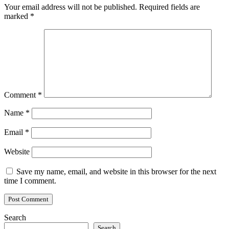
Your email address will not be published.
Required fields are
marked
*
Comment
*
Name
*
Email
*
Website
Save my name, email, and website in this browser for the next
time I comment.
Search
Search