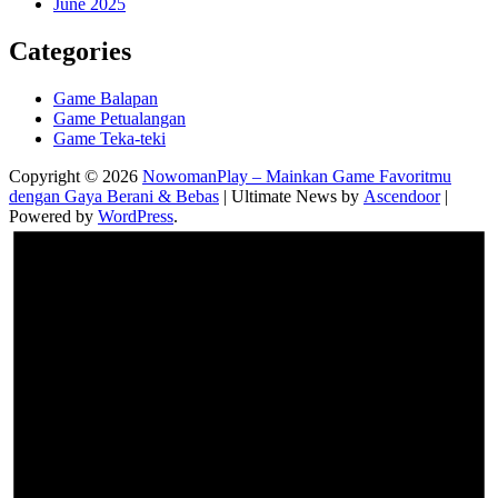
June 2025
Categories
Game Balapan
Game Petualangan
Game Teka-teki
Copyright © 2026
NowomanPlay – Mainkan Game Favoritmu
dengan Gaya Berani & Bebas
| Ultimate News by
Ascendoor
|
Powered by
WordPress
.