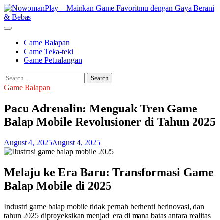
Skip
to
content
Game Balapan
Game Teka-teki
Game Petualangan
Search
for:
Game Balapan
Pacu Adrenalin: Menguak Tren Game
Balap Mobile Revolusioner di Tahun 2025
August 4, 2025
August 4, 2025
Melaju ke Era Baru: Transformasi Game
Balap Mobile di 2025
Industri game balap mobile tidak pernah berhenti berinovasi, dan
tahun 2025 diproyeksikan menjadi era di mana batas antara realitas