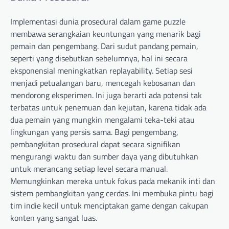
Implementasi dunia prosedural dalam game puzzle
membawa serangkaian keuntungan yang menarik bagi
pemain dan pengembang. Dari sudut pandang pemain,
seperti yang disebutkan sebelumnya, hal ini secara
eksponensial meningkatkan replayability. Setiap sesi
menjadi petualangan baru, mencegah kebosanan dan
mendorong eksperimen. Ini juga berarti ada potensi tak
terbatas untuk penemuan dan kejutan, karena tidak ada
dua pemain yang mungkin mengalami teka-teki atau
lingkungan yang persis sama. Bagi pengembang,
pembangkitan prosedural dapat secara signifikan
mengurangi waktu dan sumber daya yang dibutuhkan
untuk merancang setiap level secara manual.
Memungkinkan mereka untuk fokus pada mekanik inti dan
sistem pembangkitan yang cerdas. Ini membuka pintu bagi
tim indie kecil untuk menciptakan game dengan cakupan
konten yang sangat luas.