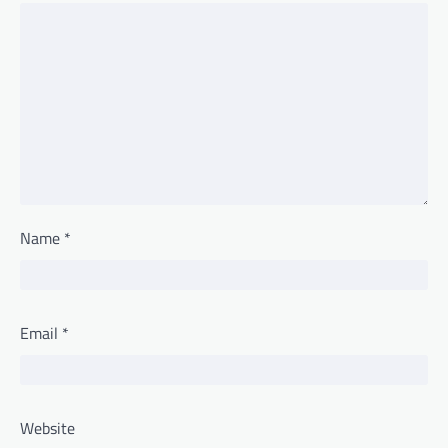
Name
*
Email
*
Website