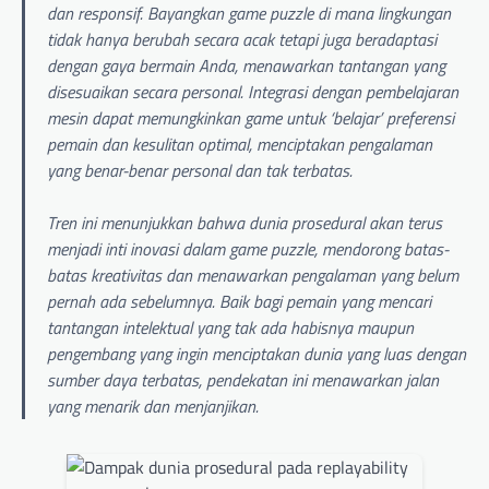
dan responsif. Bayangkan game puzzle di mana lingkungan
tidak hanya berubah secara acak tetapi juga beradaptasi
dengan gaya bermain Anda, menawarkan tantangan yang
disesuaikan secara personal. Integrasi dengan pembelajaran
mesin dapat memungkinkan game untuk ‘belajar’ preferensi
pemain dan kesulitan optimal, menciptakan pengalaman
yang benar-benar personal dan tak terbatas.
Tren ini menunjukkan bahwa dunia prosedural akan terus
menjadi inti inovasi dalam game puzzle, mendorong batas-
batas kreativitas dan menawarkan pengalaman yang belum
pernah ada sebelumnya. Baik bagi pemain yang mencari
tantangan intelektual yang tak ada habisnya maupun
pengembang yang ingin menciptakan dunia yang luas dengan
sumber daya terbatas, pendekatan ini menawarkan jalan
yang menarik dan menjanjikan.