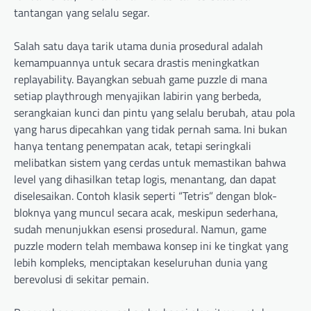
tantangan yang selalu segar.
Salah satu daya tarik utama dunia prosedural adalah
kemampuannya untuk secara drastis meningkatkan
replayability. Bayangkan sebuah game puzzle di mana
setiap playthrough menyajikan labirin yang berbeda,
serangkaian kunci dan pintu yang selalu berubah, atau pola
yang harus dipecahkan yang tidak pernah sama. Ini bukan
hanya tentang penempatan acak, tetapi seringkali
melibatkan sistem yang cerdas untuk memastikan bahwa
level yang dihasilkan tetap logis, menantang, dan dapat
diselesaikan. Contoh klasik seperti “Tetris” dengan blok-
bloknya yang muncul secara acak, meskipun sederhana,
sudah menunjukkan esensi prosedural. Namun, game
puzzle modern telah membawa konsep ini ke tingkat yang
lebih kompleks, menciptakan keseluruhan dunia yang
berevolusi di sekitar pemain.