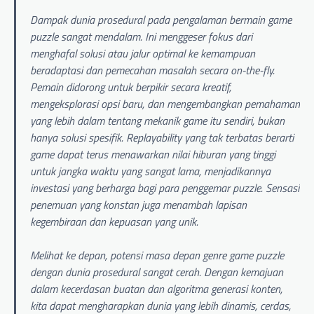
Dampak dunia prosedural pada pengalaman bermain game
puzzle sangat mendalam. Ini menggeser fokus dari
menghafal solusi atau jalur optimal ke kemampuan
beradaptasi dan pemecahan masalah secara on-the-fly.
Pemain didorong untuk berpikir secara kreatif,
mengeksplorasi opsi baru, dan mengembangkan pemahaman
yang lebih dalam tentang mekanik game itu sendiri, bukan
hanya solusi spesifik. Replayability yang tak terbatas berarti
game dapat terus menawarkan nilai hiburan yang tinggi
untuk jangka waktu yang sangat lama, menjadikannya
investasi yang berharga bagi para penggemar puzzle. Sensasi
penemuan yang konstan juga menambah lapisan
kegembiraan dan kepuasan yang unik.
Melihat ke depan, potensi masa depan genre game puzzle
dengan dunia prosedural sangat cerah. Dengan kemajuan
dalam kecerdasan buatan dan algoritma generasi konten,
kita dapat mengharapkan dunia yang lebih dinamis, cerdas,