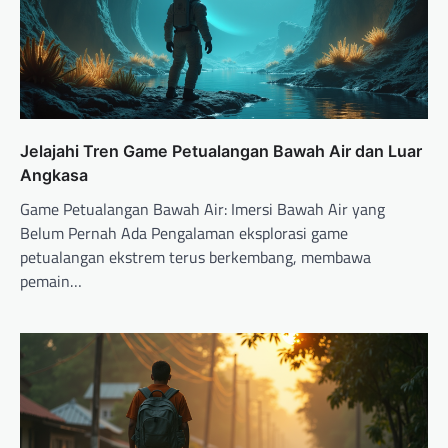
Jelajahi Tren Game Petualangan Bawah Air dan Luar
Angkasa
Game Petualangan Bawah Air: Imersi Bawah Air yang
Belum Pernah Ada Pengalaman eksplorasi game
petualangan ekstrem terus berkembang, membawa
pemain…