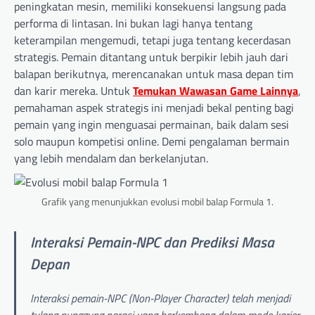
peningkatan mesin, memiliki konsekuensi langsung pada
performa di lintasan. Ini bukan lagi hanya tentang
keterampilan mengemudi, tetapi juga tentang kecerdasan
strategis. Pemain ditantang untuk berpikir lebih jauh dari
balapan berikutnya, merencanakan untuk masa depan tim
dan karir mereka. Untuk
Temukan Wawasan Game Lainnya
,
pemahaman aspek strategis ini menjadi bekal penting bagi
pemain yang ingin menguasai permainan, baik dalam sesi
solo maupun kompetisi online. Demi pengalaman bermain
yang lebih mendalam dan berkelanjutan.
Grafik yang menunjukkan evolusi mobil balap Formula 1.
Interaksi Pemain-NPC dan Prediksi Masa
Depan
Interaksi pemain-NPC (Non-Player Character) telah menjadi