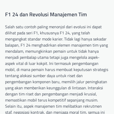
F1 24 dan Revolusi Manajemen Tim
Salah satu contoh paling menonjol dari evolusi ini dapat
dilihat pada seri F1, khususnya F1 24, yang telah
mengangkat standar mode karier. Tidak lagi hanya sekadar
balapan, F1 24 menghadirkan elemen manajemen tim yang
mendalam, memungkinkan pemain untuk tidak hanya
menjadi pembalap utama tetapi juga mengelola aspek-
aspek vital di luar kokpit. Ini termasuk pengembangan
mobil, di mana pemain harus membuat keputusan strategis
tentang alokasi sumber daya untuk riset dan
pengembangan komponen baru, memilih jalur peningkatan
yang akan memberikan keunggulan di lintasan. Interaksi
dengan tim riset dan pengembangan menjadi krusial,
memastikan mobil terus kompetitif sepanjang musim.
Selain itu, aspek manajemen tim melibatkan rekrutmen
staf, negosiasi kontrak, dan menjaga moral tim, semua ini