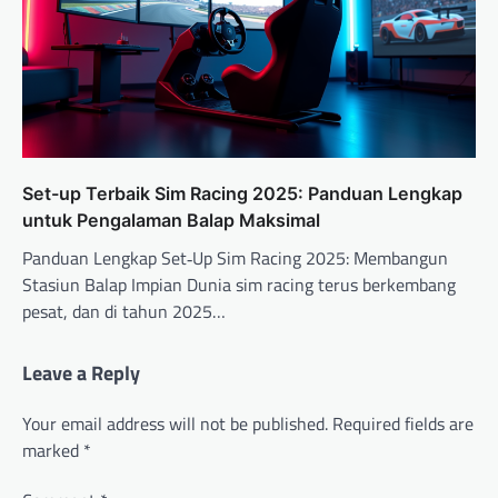
Set-up Terbaik Sim Racing 2025: Panduan Lengkap
untuk Pengalaman Balap Maksimal
Panduan Lengkap Set‑Up Sim Racing 2025: Membangun
Stasiun Balap Impian Dunia sim racing terus berkembang
pesat, dan di tahun 2025…
Leave a Reply
Your email address will not be published.
Required fields are
marked
*