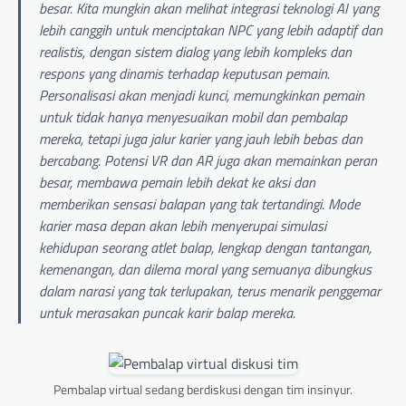
besar. Kita mungkin akan melihat integrasi teknologi AI yang
lebih canggih untuk menciptakan NPC yang lebih adaptif dan
realistis, dengan sistem dialog yang lebih kompleks dan
respons yang dinamis terhadap keputusan pemain.
Personalisasi akan menjadi kunci, memungkinkan pemain
untuk tidak hanya menyesuaikan mobil dan pembalap
mereka, tetapi juga jalur karier yang jauh lebih bebas dan
bercabang. Potensi VR dan AR juga akan memainkan peran
besar, membawa pemain lebih dekat ke aksi dan
memberikan sensasi balapan yang tak tertandingi. Mode
karier masa depan akan lebih menyerupai simulasi
kehidupan seorang atlet balap, lengkap dengan tantangan,
kemenangan, dan dilema moral yang semuanya dibungkus
dalam narasi yang tak terlupakan, terus menarik penggemar
untuk merasakan puncak karir balap mereka.
Pembalap virtual sedang berdiskusi dengan tim insinyur.