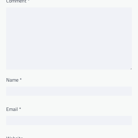
Comment
*
Name
*
Email
*