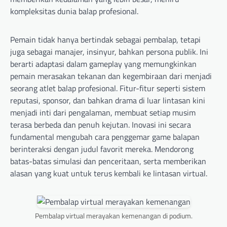
kompleksitas dunia balap profesional.
Pemain tidak hanya bertindak sebagai pembalap, tetapi
juga sebagai manajer, insinyur, bahkan persona publik. Ini
berarti adaptasi dalam gameplay yang memungkinkan
pemain merasakan tekanan dan kegembiraan dari menjadi
seorang atlet balap profesional. Fitur-fitur seperti sistem
reputasi, sponsor, dan bahkan drama di luar lintasan kini
menjadi inti dari pengalaman, membuat setiap musim
terasa berbeda dan penuh kejutan. Inovasi ini secara
fundamental mengubah cara penggemar game balapan
berinteraksi dengan judul favorit mereka. Mendorong
batas-batas simulasi dan penceritaan, serta memberikan
alasan yang kuat untuk terus kembali ke lintasan virtual.
Pembalap virtual merayakan kemenangan di podium.