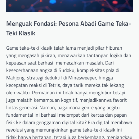
Menguak Fondasi: Pesona Abadi Game Teka-
Teki Klasik
Game teka-teki klasik telah lama menjadi pilar hiburan
yang mengasah pikiran, menawarkan tantangan logika dan
kepuasan saat berhasil memecahkan masalah. Dari
kesederhanaan angka di Sudoku, kompleksitas pola di
Mahjong, strategi deduktif di Minesweeper, hingga
kecepatan reaksi di Tetris, daya tarik mereka tak lekang
oleh waktu. Permainan ini tidak hanya menghibur tetapi
juga melatih kemampuan kognitif, menjadikannya favorit
lintas generasi. Namun, bagaimana genre yang begitu
fundamental ini berhasil melompat dari kertas dan papan
fisik ke dalam genggaman digital kita? Era digital membawa
revolusi yang memungkinkan game teka-teki klasik ini
tidak hanya bertahan, tetapi juga berkembang, menjangkau