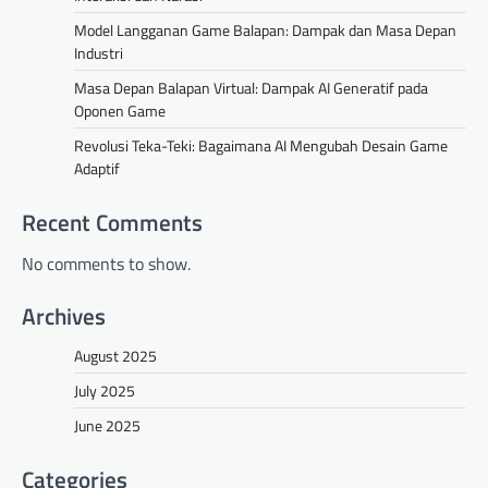
Model Langganan Game Balapan: Dampak dan Masa Depan
Industri
Masa Depan Balapan Virtual: Dampak AI Generatif pada
Oponen Game
Revolusi Teka-Teki: Bagaimana AI Mengubah Desain Game
Adaptif
Recent Comments
No comments to show.
Archives
August 2025
July 2025
June 2025
Categories