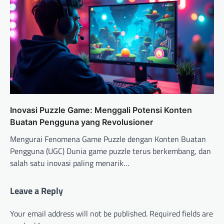
Inovasi Puzzle Game: Menggali Potensi Konten
Buatan Pengguna yang Revolusioner
Mengurai Fenomena Game Puzzle dengan Konten Buatan
Pengguna (UGC) Dunia game puzzle terus berkembang, dan
salah satu inovasi paling menarik…
Leave a Reply
Your email address will not be published.
Required fields are