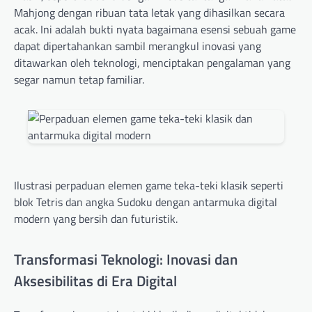
Mahjong dengan ribuan tata letak yang dihasilkan secara
acak. Ini adalah bukti nyata bagaimana esensi sebuah game
dapat dipertahankan sambil merangkul inovasi yang
ditawarkan oleh teknologi, menciptakan pengalaman yang
segar namun tetap familiar.
Ilustrasi perpaduan elemen game teka-teki klasik seperti
blok Tetris dan angka Sudoku dengan antarmuka digital
modern yang bersih dan futuristik.
Transformasi Teknologi: Inovasi dan
Aksesibilitas di Era Digital