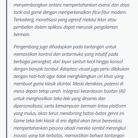
menyeimbangkan antara mempertahankan esensi dan daya
tarik asli game dengan memperkenalkan fitur-fitur modern.
Terkadang, monetisasi yang agresif melalui iklan atau
pembelian dalam aplikasi dapat merusak pengalaman
bermain.
Pengembang juga dihadapkan pada tantangan untuk
memastikan kontrol dan antarmuka yang intuitif pada
berbagai perangkat, dari layar sentuh kecil hingga konsol
dengan banyak tombol. Adaptasi visual juga perlu dilakukan
dengan hati-hati agar tidak menghilangkan ciri khas yang
membuat game klasik dicintai. Meski demikian, potensi di
masa depan tetap cerah. Integrasi kecerdasan buatan (AI)
untuk menghasilkan teka-teki yang dinamis dan
dipersonalisasi, serta kemampuan bermain lintas platform
yang mulus, akan terus mendorong batas-batas genre ini.
Game teka-teki klasik di era digital akan terus berevolusi,
mempertahankan pesona abadi mereka sambil merangkul
inovasi yang tak terbatas, memastikan bahwa tantangan