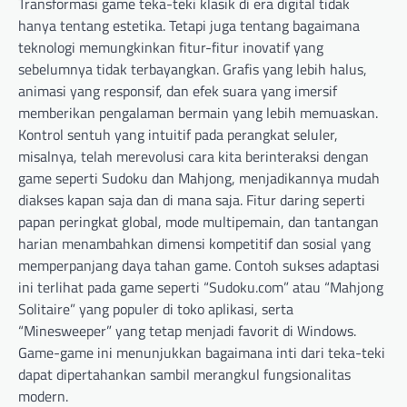
Transformasi game teka-teki klasik di era digital tidak
hanya tentang estetika. Tetapi juga tentang bagaimana
teknologi memungkinkan fitur-fitur inovatif yang
sebelumnya tidak terbayangkan. Grafis yang lebih halus,
animasi yang responsif, dan efek suara yang imersif
memberikan pengalaman bermain yang lebih memuaskan.
Kontrol sentuh yang intuitif pada perangkat seluler,
misalnya, telah merevolusi cara kita berinteraksi dengan
game seperti Sudoku dan Mahjong, menjadikannya mudah
diakses kapan saja dan di mana saja. Fitur daring seperti
papan peringkat global, mode multipemain, dan tantangan
harian menambahkan dimensi kompetitif dan sosial yang
memperpanjang daya tahan game. Contoh sukses adaptasi
ini terlihat pada game seperti “Sudoku.com” atau “Mahjong
Solitaire” yang populer di toko aplikasi, serta
“Minesweeper” yang tetap menjadi favorit di Windows.
Game-game ini menunjukkan bagaimana inti dari teka-teki
dapat dipertahankan sambil merangkul fungsionalitas
modern.