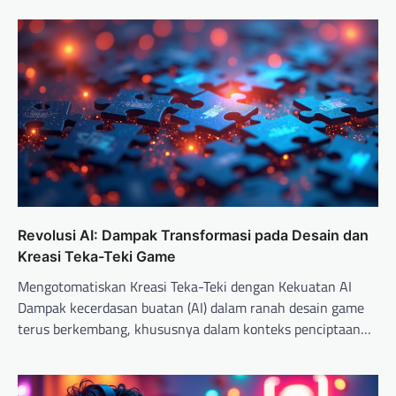
Revolusi AI: Dampak Transformasi pada Desain dan
Kreasi Teka-Teki Game
Mengotomatiskan Kreasi Teka-Teki dengan Kekuatan AI
Dampak kecerdasan buatan (AI) dalam ranah desain game
terus berkembang, khususnya dalam konteks penciptaan…