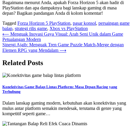
Bagaimana menurut Anda, apakah Forza Horizon 5 akan hadir di
PlayStation dan apa dampaknya bagi lanskap gaming di masa
depan? Bagikan pandangan Anda di kolom komentar!
Tagged
Forza Horizon 5 PlayStation
,
pasar konsol
,
persaingan game
balap
,
strategi rilis game
,
Xbox vs PlayStation
Post
⟵
Menguak Inovasi Gaya Visual: Arah Seni Unik dalam Game
Petualangan Modern
navigation
Sinergi Ajaib: Menguak Tren Game Puzzle Match-Merge dengan
Elemen RPG yang Mendalam
⟶
Related Posts
Konektivitas Game Balap Lintas Platform: Masa Depan Racing yang
Terhubung
Dalam lanskap gaming modern, kebutuhan akan konektivitas yang
mulus antar platform semakin mendesak, terutama di genre yang
kompetitif seperti game…