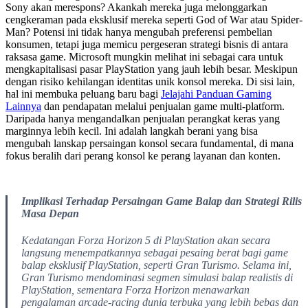
Sony akan merespons? Akankah mereka juga melonggarkan
cengkeraman pada eksklusif mereka seperti God of War atau Spider-
Man? Potensi ini tidak hanya mengubah preferensi pembelian
konsumen, tetapi juga memicu pergeseran strategi bisnis di antara
raksasa game. Microsoft mungkin melihat ini sebagai cara untuk
mengkapitalisasi pasar PlayStation yang jauh lebih besar. Meskipun
dengan risiko kehilangan identitas unik konsol mereka. Di sisi lain,
hal ini membuka peluang baru bagi
Jelajahi Panduan Gaming
Lainnya
dan pendapatan melalui penjualan game multi-platform.
Daripada hanya mengandalkan penjualan perangkat keras yang
marginnya lebih kecil. Ini adalah langkah berani yang bisa
mengubah lanskap persaingan konsol secara fundamental, di mana
fokus beralih dari perang konsol ke perang layanan dan konten.
Implikasi Terhadap Persaingan Game Balap dan Strategi Rilis
Masa Depan
Kedatangan Forza Horizon 5 di PlayStation akan secara
langsung menempatkannya sebagai pesaing berat bagi game
balap eksklusif PlayStation, seperti Gran Turismo. Selama ini,
Gran Turismo mendominasi segmen simulasi balap realistis di
PlayStation, sementara Forza Horizon menawarkan
pengalaman arcade-racing dunia terbuka yang lebih bebas dan