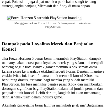
cepat. Potensi ini juga dapat memicu perdebatan sengit tentang
strategi jangka panjang Microsoft dan Sony di masa depan.
Menggambarkan Forza Horizon 5 beroperasi di ekosistem
PlayStation.
Dampak pada Loyalitas Merek dan Penjualan
Konsol
Jika Forza Horizon 5 benar-benar merambah PlayStation, dampak
utamanya akan terasa pada loyalitas merek yang selama ini menjadi
benteng bagi Xbox. Banyak gamer memilih Xbox semata-mata
karena akses ke waralaba eksklusif seperti Forza. Dengan hilangnya
eksklusivitas ini, insentif utama untuk membeli konsol Xbox bisa
berkurang drastis, terutama bagi mereka yang sudah memiliki
PlayStation. Ini bisa mengikis pangsa pasar Xbox dan memberikan
dorongan signifikan bagi PlayStation dalam hal jumlah pemain dan
penjualan unit konsol. Lebih dari itu, langkah ini akan menantang
definisi “eksklusif” dalam industri game.
Akankah game-game besar lainnya mengikuti jejak ini? Bagaimana