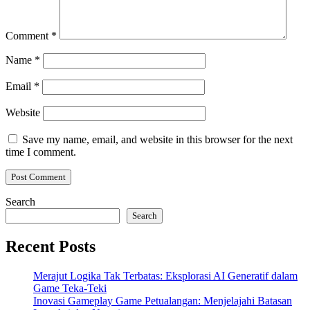
Comment
*
Name
*
Email
*
Website
Save my name, email, and website in this browser for the next
time I comment.
Search
Search
Recent Posts
Merajut Logika Tak Terbatas: Eksplorasi AI Generatif dalam
Game Teka-Teki
Inovasi Gameplay Game Petualangan: Menjelajahi Batasan