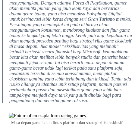
menyenangkan. Dengan adanya Forza di PlayStation, gamer
akan memiliki pilihan yang jauh lebih kaya dan bervariasi
dalam genre balap, yang bisa memaksa Polyphony Digital
untuk berinovasi lebih keras dengan seri Gran Turismo mereka.
Persaingan yang meningkat ini pada akhirnya akan
menguntungkan konsumen, mendorong kualitas dan fitur game
balap ke tingkat yang lebih tinggi. Lebih jauh lagi, keputusan ini
akan menjadi preseden penting bagi strategi rilis game eksklusif
di masa depan. Jika model “eksklusivitas yang melunak”
terbukti berhasil secara finansial bagi Microsoft, kemungkinan
besar kita akan melihat lebih banyak studio dan penerbit besar
mengikuti jejak serupa. Ini bisa berarti masa depan di mana
game-game besar tidak lagi terikat pada satu platform saja,
melainkan tersedia di semua konsol utama, menciptakan
ekosistem gaming yang lebih terhubung dan inklusif. Tentu, ada
risiko hilangnya identitas unik setiap platform, namun potensi
pertumbuhan pasar dan aksesibilitas game yang lebih luas
tampaknya menjadi daya tarik yang sulit ditolak bagi para
pengembang dan penerbit game raksasa.
Masa depan game balap lintas platform dan strategi rilis eksklusif.