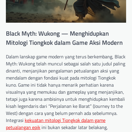
Black Myth: Wukong — Menghidupkan
Mitologi Tiongkok dalam Game Aksi Modern
Dalam lanskap game modern yang terus berkembang, Black
Myth: Wukong telah muncul sebagai salah satu judul paling
dinanti, menjanjikan pengalaman petualangan aksi yang
mendalam dengan fondasi kuat pada mitologi Tiongkok
kuno. Game ini tidak hanya menarik perhatian karena
visualnya yang memukau dan gameplay yang menjanjikan,
tetapi juga karena ambisinya untuk menghidupkan kembali
kisah legendaris dari “Perjalanan ke Barat” (Journey to the
West) dengan cara yang belum pernah ada sebelumnya.
Integrasi
kekuatan mitologi Tiongkok dalam game
petualangan epik
ini bukan sekadar latar belakang,