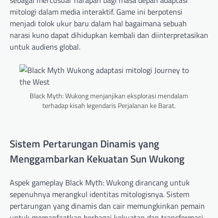
sebagai mercusuar harapan bagi masa depan adaptasi
mitologi dalam media interaktif. Game ini berpotensi
menjadi tolok ukur baru dalam hal bagaimana sebuah
narasi kuno dapat dihidupkan kembali dan diinterpretasikan
untuk audiens global.
Black Myth: Wukong menjanjikan eksplorasi mendalam
terhadap kisah legendaris Perjalanan ke Barat.
Sistem Pertarungan Dinamis yang
Menggambarkan Kekuatan Sun Wukong
Aspek gameplay Black Myth: Wukong dirancang untuk
sepenuhnya merangkul identitas mitologisnya. Sistem
pertarungan yang dinamis dan cair memungkinkan pemain
untuk memanfaatkan berbagai kekuatan dan transformasi