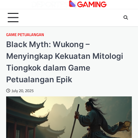
Skip
to
content
GAME PETUALANGAN
Black Myth: Wukong –
Menyingkap Kekuatan Mitologi
Tiongkok dalam Game
Petualangan Epik
July 20, 2025