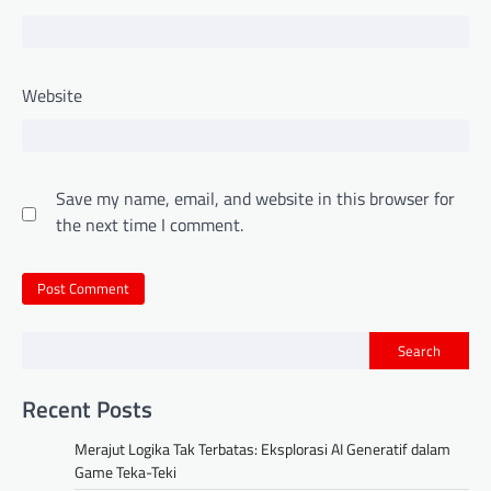
Website
Save my name, email, and website in this browser for
the next time I comment.
Search
Recent Posts
Merajut Logika Tak Terbatas: Eksplorasi AI Generatif dalam
Game Teka-Teki