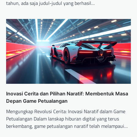
tahun, ada saja judul-judul yang berhasil…
Inovasi Cerita dan Pilihan Naratif: Membentuk Masa
Depan Game Petualangan
Mengungkap Revolusi Cerita: Inovasi Naratif dalam Game
Petualangan Dalam lanskap hiburan digital yang terus
berkembang, game petualangan naratif telah melampaui…