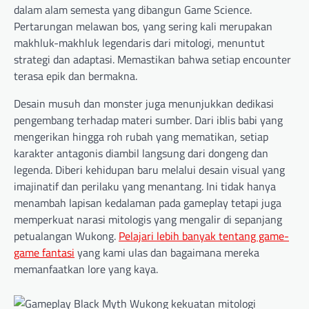
dalam alam semesta yang dibangun Game Science.
Pertarungan melawan bos, yang sering kali merupakan
makhluk-makhluk legendaris dari mitologi, menuntut
strategi dan adaptasi. Memastikan bahwa setiap encounter
terasa epik dan bermakna.
Desain musuh dan monster juga menunjukkan dedikasi
pengembang terhadap materi sumber. Dari iblis babi yang
mengerikan hingga roh rubah yang mematikan, setiap
karakter antagonis diambil langsung dari dongeng dan
legenda. Diberi kehidupan baru melalui desain visual yang
imajinatif dan perilaku yang menantang. Ini tidak hanya
menambah lapisan kedalaman pada gameplay tetapi juga
memperkuat narasi mitologis yang mengalir di sepanjang
petualangan Wukong.
Pelajari lebih banyak tentang game-
game fantasi
yang kami ulas dan bagaimana mereka
memanfaatkan lore yang kaya.