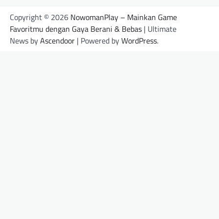
Copyright © 2026
NowomanPlay – Mainkan Game
Favoritmu dengan Gaya Berani & Bebas
| Ultimate
News by
Ascendoor
| Powered by
WordPress
.