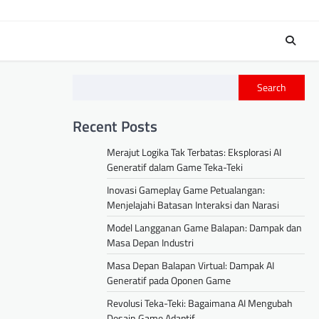
Search
Recent Posts
Merajut Logika Tak Terbatas: Eksplorasi AI
Generatif dalam Game Teka-Teki
Inovasi Gameplay Game Petualangan:
Menjelajahi Batasan Interaksi dan Narasi
Model Langganan Game Balapan: Dampak dan
Masa Depan Industri
Masa Depan Balapan Virtual: Dampak AI
Generatif pada Oponen Game
Revolusi Teka-Teki: Bagaimana AI Mengubah
Desain Game Adaptif