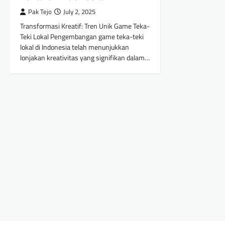
Pak Tejo
July 2, 2025
Transformasi Kreatif: Tren Unik Game Teka-
Teki Lokal Pengembangan game teka-teki
lokal di Indonesia telah menunjukkan
lonjakan kreativitas yang signifikan dalam…