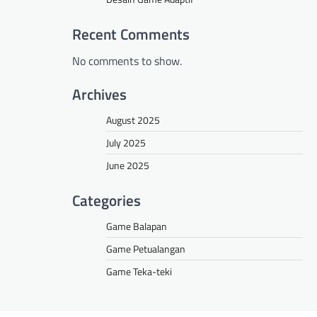
Recent Comments
No comments to show.
Archives
August 2025
July 2025
June 2025
Categories
Game Balapan
Game Petualangan
Game Teka-teki