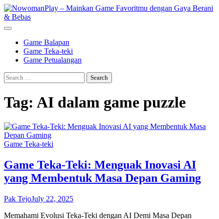
Skip
to
content
Game Balapan
Game Teka-teki
Game Petualangan
Search
for:
Tag:
AI dalam game puzzle
Game Teka-teki
Game Teka-Teki: Menguak Inovasi AI
yang Membentuk Masa Depan Gaming
Pak Tejo
July 22, 2025
Memahami Evolusi Teka-Teki dengan AI Demi Masa Depan